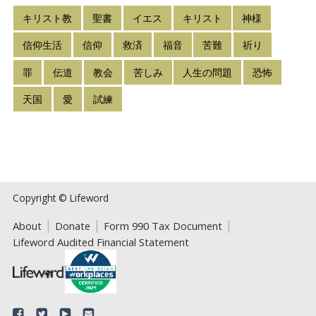
キリスト教
聖書
イエス
キリスト
神様
信仰生活
信仰
救済
福音
苦難
祈り
罪
伝道
教会
苦しみ
人生の問題
恐怖
天国
愛
試練
Copyright © Lifeword
About
Donate
Form 990 Tax Document
Lifeword Audited Financial Statement