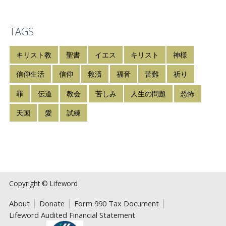
TAGS
キリスト教
聖書
イエス
キリスト
神様
信仰生活
信仰
救済
福音
苦難
祈り
罪
伝道
教会
苦しみ
人生の問題
恐怖
天国
愛
試練
Copyright © Lifeword
About
Donate
Form 990 Tax Document
Lifeword Audited Financial Statement