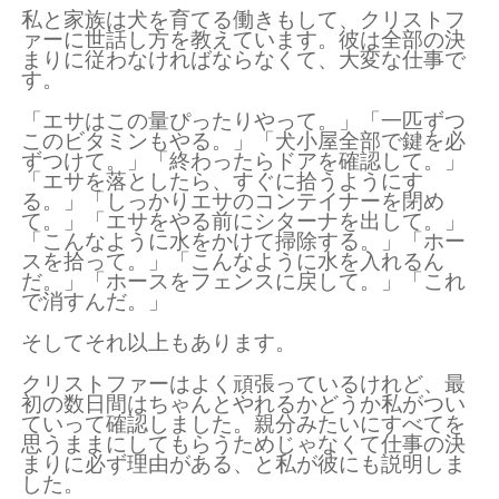
私と家族は犬を育てる働きもして、クリストフ
ァーに世話し方を教えています。彼は全部の決
まりに従わなければならなくて、大変な仕事で
す。
「エサはこの量ぴったりやって。」「一匹ずつ
このビタミンもやる。」「犬小屋全部で鍵を必
ずつけて。」「終わったらドアを確認して。」
「エサを落としたら、すぐに拾うようにす
る。」「しっかりエサのコンテイナーを閉め
て。」「エサをやる前にシターナを出して。」
「こんなように水をかけて掃除する。」「ホー
スを拾って。」「こんなように水を入れるん
だ。」「ホースをフェンスに戻して。」「これ
で消すんだ。」
そしてそれ以上もあります。
クリストファーはよく頑張っているけれど、最
初の数日間はちゃんとやれるかどうか私がつい
ていって確認しました。親分みたいにすべてを
思うままにしてもらうためじゃなくて仕事の決
まりに必ず理由がある、と私が彼にも説明しま
した。