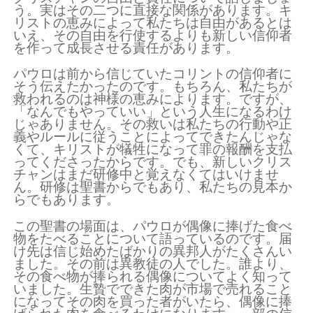
う。実はその二つに直接な関係があります。キ
リストの恵みによって私たちは自由があるとは
いえ、その自由を行使するよりも新しい信仰者
を作って成長させる責任があります。
パウロは前から信じていたコリントの信仰者に
そう伝えたかったのです。もちろん、私たちが
救われるのは神様の恵みによります。ですが、
「なんでもやっていい」という人生になるわけ
じゃありません。その救いは私たちの行動や正
義やルールに従うことによってできたんじゃな
くて、キリストが犠牲になって罪の報酬を支払
ってくださったからです。でも、新しいクリス
チャンはまだ研修中と覚えなくてはいけませ
ん。研修は聖書からでもあり、私たちの見本か
らでもあります。
この聖書の場面は、パウロが偶像に捧げた食べ
物をたべることについて語っているのです。届
け先は信じ始めたばかりの異邦人がたくさんい
ました。その前は異教徒の人でした。誰より、
その食べ物が捧られる偶像についてよく知って
いました。生贄でできた肉が市場で売れること
になってその肉を買った者がいたら、偶像に捧