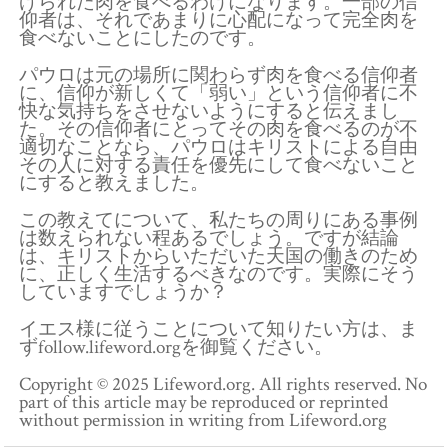
げられた肉を食べるわけになります。一部の信
仰者は、それであまりに心配になって完全肉を
食べないことにしたのです。
パウロは元の場所に関わらず肉を食べる信仰者
に、信仰が新しくて「弱い」という信仰者に不
快な気持ちをさせないようにすると伝えまし
た。その信仰者にとってその肉を食べるのが不
適切なことなら、パウロはキリストによる自由
その人に対する責任を優先にして食べないこと
にすると教えました。
この教えてについて、私たちの周りにある事例
は数えられない程あるでしょう。ですが結論
は、キリストからいただいた天国の働きのため
に、正しく生活するべきなのです。実際にそう
していますでしょうか？
イエス様に従うことについて知りたい方は、ま
ずfollow.lifeword.orgを御覧ください。
Copyright © 2025 Lifeword.org. All rights reserved. No
part of this article may be reproduced or reprinted
without permission in writing from Lifeword.org