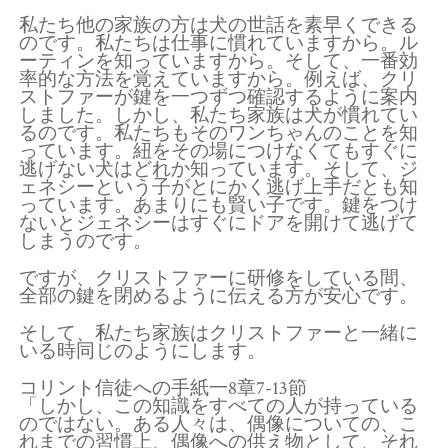
私たち他の家族の方は犬の世話を素早くできる
のです。私たちは仕事に慣れていますから。ル
ーティンを知っていますから。そして、一番効
率的な方法を覚えていますから。例えば、クリ
ストファーが鍵を一つずつ確認するように案内
しました。しかし、私たち家族は犬が慣れてい
るのです。私たちもそのワンちゃんのことを知
っています。紐をその場につけなくてもすぐに
逃げない犬はどれか知っています。そして、ジ
ェネシーという子がとにかく逃げ上手だとも知
っています。あまりにも賢い子です。鍵をつけ
ないとジェネシーはすぐにドアを開けて逃げて
しまうのです。
ですが、クリストファーに研修をしている間、
全部の鍵を閉めるように伝える方が安心です。
そして、私たち家族はクリストファーと一緒に
いる時同じのようにします。
コリント信徒への手紙一8章7-13節
「しかし、この知識をすべての人が持っている
のではない。ある人々は、偶像についての、こ
れまでの習慣上、偶像への供え物として、それ