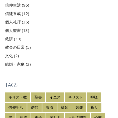
信仰生活 (96)
信徒養成 (12)
個人礼拝 (35)
個人聖書 (13)
救済 (39)
教会の日常 (5)
文化 (2)
結婚・家庭 (3)
TAGS
キリスト教
聖書
イエス
キリスト
神様
信仰生活
信仰
救済
福音
苦難
祈り
罪
伝道
教会
苦しみ
人生の問題
恐怖