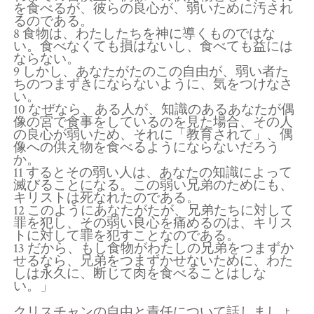
を食べるが、彼らの良心が、弱いために汚され
るのである。
8 食物は、わたしたちを神に導くものではな
い。食べなくても損はないし、食べても益には
ならない。
9 しかし、あなたがたのこの自由が、弱い者た
ちのつまずきにならないように、気をつけなさ
い。
10 なぜなら、ある人が、知識のあるあなたが偶
像の宮で食事をしているのを見た場合、その人
の良心が弱いため、それに「教育されて」、偶
像への供え物を食べるようにならないだろう
か。
11 するとその弱い人は、あなたの知識によって
滅びることになる。この弱い兄弟のためにも、
キリストは死なれたのである。
12 このようにあなたがたが、兄弟たちに対して
罪を犯し、その弱い良心を痛めるのは、キリス
トに対して罪を犯すことなのである。
13 だから、もし食物がわたしの兄弟をつまずか
せるなら、兄弟をつまずかせないために、わた
しは永久に、断じて肉を食べることはしな
い。」
クリスチャンの自由と責任について話しましょ