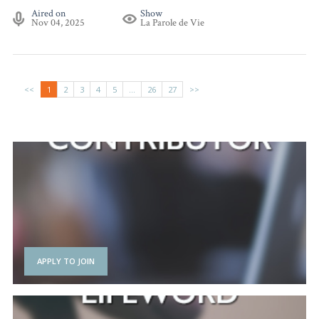
Aired on
Show
Nov 04, 2025
La Parole de Vie
1
2
3
4
5
...
26
27
APPLY TO JOIN