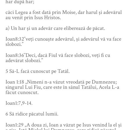
har după har;
căci Legea a fost dată prin Moise, dar harul şi adevărul
au venit prin Isus Hristos.
a) Un har și un adevăr care eliberează de păcat.
Ioan8:32″veţi cunoaşte adevărul, şi adevărul vă va face
slobozi.”
Ioan8:36″Deci, dacă Fiul vă face slobozi, veţi fi cu
adevărat slobozi.”
5 Să-L facă cunoscut pe Tatăl.
Ioan 1:18 „Nimeni n-a văzut vreodată pe Dumnezeu;
singurul Lui Fiu, care este în sânul Tatălui, Acela L-a
făcut cunoscut.
Ioan1:7,9-14.
6 Să ridice păcatul lumii.
Ioan1:29 „A doua zi, Ioan a văzut pe Isus venind la el şi