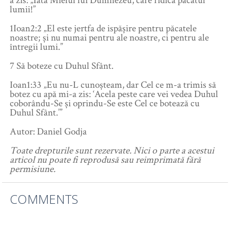
a zis: „Iată Mielul lui Dumnezeu, care ridică păcatul
lumii!”
1Ioan2:2 „El este jertfa de ispăşire pentru păcatele
noastre; şi nu numai pentru ale noastre, ci pentru ale
întregii lumi.”
7 Să boteze cu Duhul Sfânt.
Ioan1:33 „Eu nu-L cunoşteam, dar Cel ce m-a trimis să
botez cu apă mi-a zis: ‘Acela peste care vei vedea Duhul
coborându-Se şi oprindu-Se este Cel ce botează cu
Duhul Sfânt.’”
Autor: Daniel Godja
Toate drepturile sunt rezervate. Nici o parte a acestui
articol nu poate fi reprodusă sau reimprimată fără
permisiune.
COMMENTS