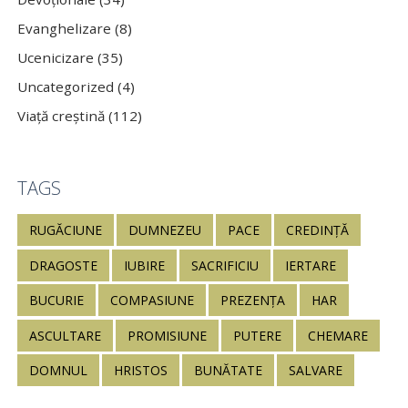
Evanghelizare (8)
Ucenicizare (35)
Uncategorized (4)
Viață creștină (112)
TAGS
RUGĂCIUNE
DUMNEZEU
PACE
CREDINȚĂ
DRAGOSTE
IUBIRE
SACRIFICIU
IERTARE
BUCURIE
COMPASIUNE
PREZENȚA
HAR
ASCULTARE
PROMISIUNE
PUTERE
CHEMARE
DOMNUL
HRISTOS
BUNĂTATE
SALVARE