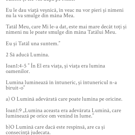
Eu le dau viață veșnică, în veac nu vor pieri și nimeni
nu la va smulge din mâna Mea.
Tatăl Meu, care Mi le-a dat, este mai mare decât toți și
nimeni nu le poate smulge din mâna Tatălui Meu.
Eu și Tatăl una suntem.”
2 Să aducă Lumina.
Ioan1:4-5 ” În El era viața, și viața era lumina
oamenilor.
Lumina luminează în întuneric, și întunericul n-a
biruit-o”
a) O Lumină adevărată care poate lumina pe oricine.
Ioan1:9 „Lumina aceasta era adevărata Lumină, care
luminează pe orice om venind în lume.”
b)O Lumină care dacă este respinsă, are ca și
consecință judecata.