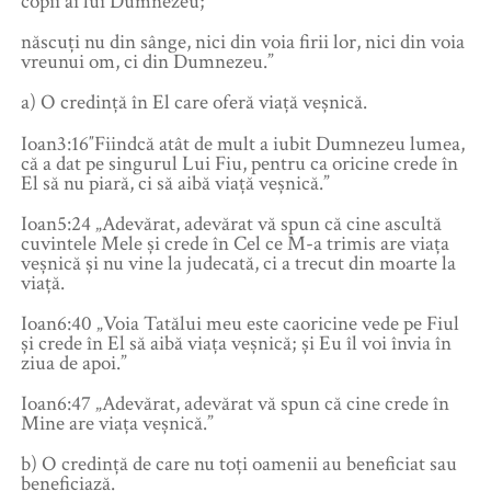
copii ai lui Dumnezeu;
născuți nu din sânge, nici din voia firii lor, nici din voia
vreunui om, ci din Dumnezeu.”
a) O credință în El care oferă viață veșnică.
Ioan3:16″Fiindcă atât de mult a iubit Dumnezeu lumea,
că a dat pe singurul Lui Fiu, pentru ca oricine crede în
El să nu piară, ci să aibă viață veșnică.”
Ioan5:24 „Adevărat, adevărat vă spun că cine ascultă
cuvintele Mele şi crede în Cel ce M-a trimis are viaţa
veşnică şi nu vine la judecată, ci a trecut din moarte la
viaţă.
Ioan6:40 „Voia Tatălui meu este caoricine vede pe Fiul
şi crede în El să aibă viaţa veşnică; şi Eu îl voi învia în
ziua de apoi.”
Ioan6:47 „Adevărat, adevărat vă spun că cine crede în
Mine are viaţa veşnică.”
b) O credință de care nu toți oamenii au beneficiat sau
beneficiază.