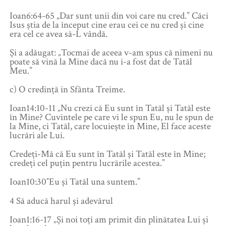
Ioan6:64-65 „Dar sunt unii din voi care nu cred.” Căci
Isus ştia de la început cine erau cei ce nu cred şi cine
era cel ce avea să-L vândă.
Şi a adăugat: „Tocmai de aceea v-am spus că nimeni nu
poate să vină la Mine dacă nu i-a fost dat de Tatăl
Meu.”
c) O credință in Sfânta Treime.
Ioan14:10-11 „Nu crezi că Eu sunt în Tatăl şi Tatăl este
în Mine? Cuvintele pe care vi le spun Eu, nu le spun de
la Mine, ci Tatăl, care locuieşte în Mine, El face aceste
lucrări ale Lui.
Credeţi-Mă că Eu sunt în Tatăl şi Tatăl este în Mine;
credeţi cel puţin pentru lucrările acestea.”
Ioan10:30″Eu și Tatăl una suntem.”
4 Să aducă harul și adevărul
Ioan1:16-17 „Şi noi toţi am primit din plinătatea Lui şi