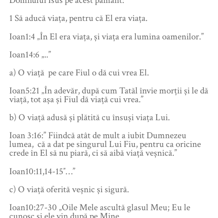
Domnului Isus pe acest pământ:
1 Să aducă viața, pentru că El era viața.
Ioan1:4 „În El era viața, și viața era lumina oamenilor.”
Ioan14:6 „..”
a) O viață pe care Fiul o dă cui vrea El.
Ioan5:21 „În adevăr, după cum Tatăl învie morții și le dă
viață, tot așa și Fiul dă viață cui vrea.”
b) O viață adusă și plătită cu însuși viața Lui.
Ioan 3:16:” Fiindcă atât de mult a iubit Dumnezeu
lumea, că a dat pe singurul Lui Fiu, pentru ca oricine
crede în El să nu piară, ci să aibă viață veșnică.”
Ioan10:11,14-15″…”
c) O viață oferită veșnic și sigură.
Ioan10:27-30 „Oile Mele ascultă glasul Meu; Eu le
cunosc și ele vin după pe Mine.