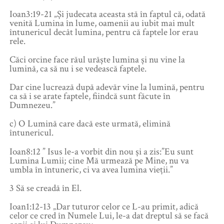
Ioan3:19-21 „Și judecata aceasta stă în faptul că, odată
venită Lumina în lume, oamenii au iubit mai mult
întunericul decât lumina, pentru că faptele lor erau
rele.
Căci orcine face răul urăște lumina și nu vine la
lumină, ca să nu i se vedească faptele.
Dar cine lucrează după adevăr vine la lumină, pentru
ca să i se arate faptele, fiindcă sunt făcute în
Dumnezeu.”
c) O Lumină care dacă este urmată, elimină
întunericul.
Ioan8:12 ” Isus le-a vorbit din nou și a zis:”Eu sunt
Lumina Lumii; cine Mă urmează pe Mine, nu va
umbla în întuneric, ci va avea lumina vieții.”
3 Să se creadă în El.
Ioan1:12-13 „Dar tuturor celor ce L-au primit, adică
celor ce cred în Numele Lui, le-a dat dreptul să se facă